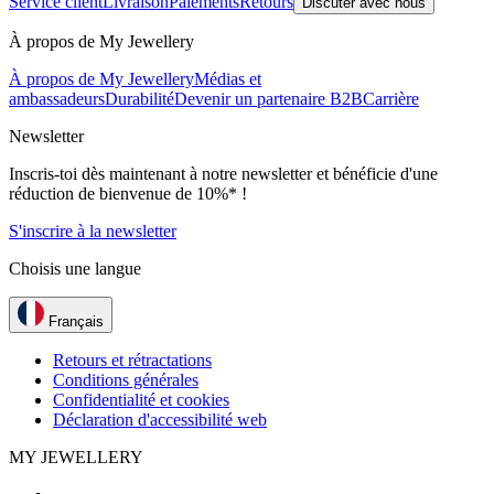
Service client
Livraison
Paiements
Retours
Discuter avec nous
À propos de My Jewellery
À propos de My Jewellery
Médias et
ambassadeurs
Durabilité
Devenir un partenaire B2B
Carrière
Newsletter
Inscris-toi dès maintenant à notre newsletter et bénéficie d'une
réduction de bienvenue de 10%* !
S'inscrire à la newsletter
Choisis une langue
Français
Retours et rétractations
Conditions générales
Confidentialité et cookies
Déclaration d'accessibilité web
MY JEWELLERY