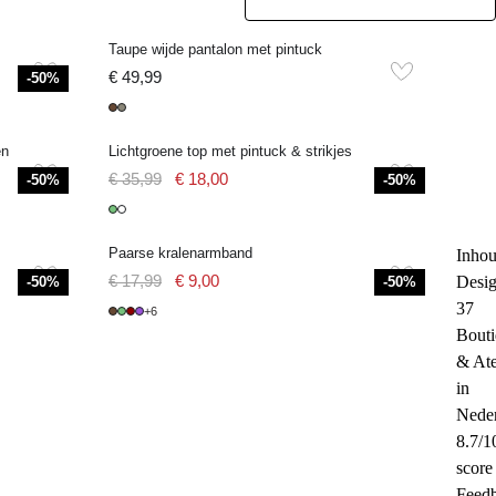
Taupe wijde pantalon met pintuck
€ 49,99
-50%
en
Lichtgroene top met pintuck & strikjes
€ 35,99
€ 18,00
-50%
-50%
Paarse kralenarmband
Inhou
Desi
€ 17,99
€ 9,00
-50%
-50%
37
+6
Bouti
& Ate
in
Nede
8.7/1
score
Feed