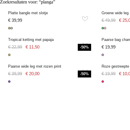
Zoekresultaten voor: “planga”
Groene wide leg 
Platte bangle met slotje
€ 39,99
€ 49,99
€ 25,
Tropical ketting met papaja
Paarse bag char
€ 22,99
€ 11,50
€ 19,99
-50%
Paarse wide leg met rozen print
Roze gestreepte
€ 39,99
€ 20,00
€ 19,99
€ 10,
-50%