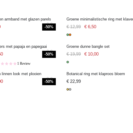
ken armband met glazen parels
Groene minimalistische ring met klave
0
€ 12,99
€ 6,50
-50%
ers met papaja en papegaai
Groene dunne bangle set
50
€ 19,99
€ 10,00
-50%
1 Review
n linnen look met plooien
Botanical ring met klaproos bloem
00
€ 22,99
-50%