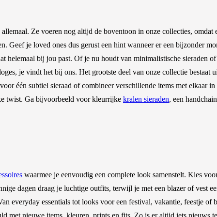
llemaal. Ze voeren nog altijd de boventoon in onze collecties, omdat een
en. Geef je loved ones dus gerust een hint wanneer er een bijzonder m
at helemaal bij jou past. Of je nu houdt van minimalistische sieraden of 
ges, je vindt het bij ons. Het grootste deel van onze collectie bestaat 
voor één subtiel sieraad of combineer verschillende items met elkaar in
e twist. Ga bijvoorbeeld voor kleurrijke
kralen sieraden
, een handchain
essoires
waarmee je eenvoudig een complete look samenstelt. Kies voor 
nige dagen draag je luchtige outfits, terwijl je met een blazer of vest 
 Van everyday essentials tot looks voor een festival, vakantie, feestje o
d met nieuwe items, kleuren, prints en fits. Zo is er altijd iets nieuws 