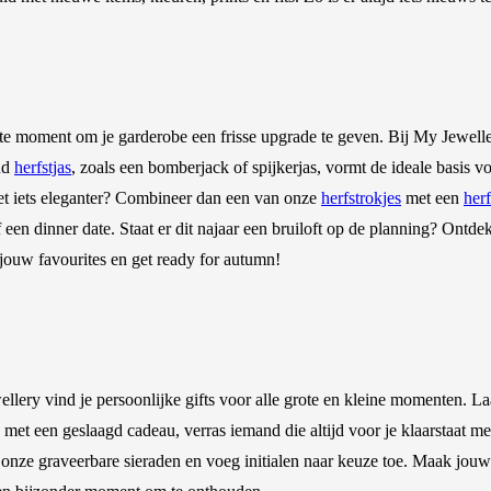
te moment om je garderobe een frisse upgrade te geven. Bij My Jewelle
end
herfstjas
, zoals een bomberjack of spijkerjas, vormt de ideale basis 
et iets eleganter? Combineer dan een van onze
herfstrokjes
met een
herf
of een dinner date. Staat er dit najaar een bruiloft op de planning? Ontd
 jouw favourites en get ready for autumn!
ellery vind je persoonlijke gifts voor alle grote en kleine momenten. La
e met een geslaagd cadeau, verras iemand die altijd voor je klaarstaat m
dan onze graveerbare sieraden en voeg initialen naar keuze toe. Maak jo