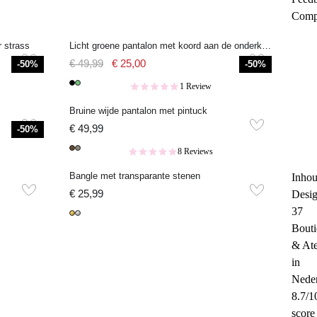
Comp
r strass
Licht groene pantalon met koord aan de onderkant
€ 49,99
€ 25,00
-50%
-50%
1 Review
Bruine wijde pantalon met pintuck
€ 49,99
-50%
8 Reviews
Bangle met transparante stenen
Inhou
Desi
€ 25,99
37
Bouti
& Ate
in
Nede
8.7/1
score