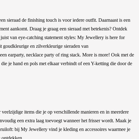
 sieraad de finishing touch is voor iedere outfit. Daarnaast is een
oment aankomt. Draag je graag een sieraad met betekenis? Ontdek
juist van eye-catching statement styles: My Jewellery is here for
uit goudkleurige en zilverkleurige sieraden van
 een earparty, necklace party of ring stack. More is more! Ook met de
 die je hand en pols met elkaar verbindt of een Y-ketting die door de
veelzijdige items die je op verschillende manieren en in meerdere
eenvoudig een extra laag toevoegt wanneer het frisser wordt. Maak je
f bruiloft: bij My Jewellery vind je kleding en accessoires waarmee je
te ontdekken.