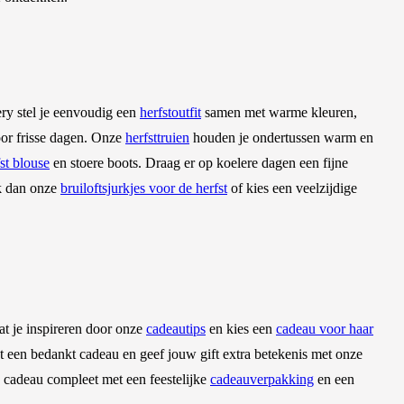
ry stel je eenvoudig een
herfstoutfit
samen met warme kleuren,
voor frisse dagen. Onze
herfsttruien
houden je ondertussen warm en
st blouse
en stoere boots. Draag er op koelere dagen een fijne
ek dan onze
bruiloftsjurkjes voor de herfst
of kies een veelzijdige
at je inspireren door onze
cadeautips
en kies een
cadeau voor haar
et een bedankt cadeau en geef jouw gift extra betekenis met onze
uw cadeau compleet met een feestelijke
cadeauverpakking
en een