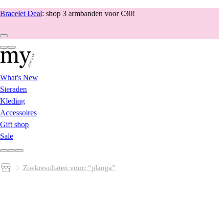
Bracelet Deal
: shop 3 armbanden voor €30!
What's New
Sieraden
Kleding
Accessoires
Gift shop
Sale
Zoekresultaten voor: “planga”