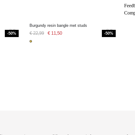
Feed
Comp
Burgundy resin bangle met studs
€ 22,99
€ 11,50
-50%
-50%