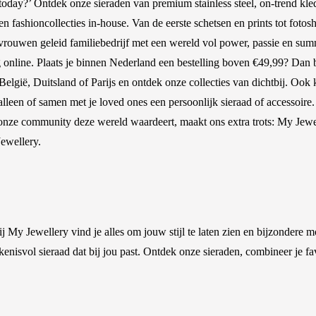
 today?’ Ontdek onze sieraden van premium stainless steel, on-trend kl
 fashioncollecties in-house. Van de eerste schetsen en prints tot fotosho
vrouwen geleid familiebedrijf met een wereld vol power, passie en summ
 online. Plaats je binnen Nederland een bestelling boven €49,99? Dan 
elgië, Duitsland of Parijs en ontdek onze collecties van dichtbij. Ook k
alleen of samen met je loved ones een persoonlijk sieraad of accessoire.
t onze community deze wereld waardeert, maakt ons extra trots: My Jew
ewellery.
j My Jewellery vind je alles om jouw stijl te laten zien en bijzondere m
ekenisvol sieraad dat bij jou past. Ontdek onze sieraden, combineer je 