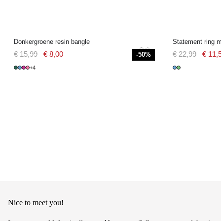
Donkergroene resin bangle
Statement ring m
€ 15,99
€ 8,00
€ 22,99
€ 11,
-50%
+4
Nice to meet you!