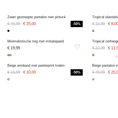
Zwart gestreepte pantalon met pintuck
Tropical elastie
€ 49,99
€ 25,00
€ 15,99
€ 8,0
-50%
Tropical oorhang
Minimalistische ring met imitatieparel
€ 19,99
€ 22,99
€ 11,
Beige armband met panterprint kralen
Beige pantalon i
€ 19,99
€ 10,00
€ 49,99
€ 25,
-50%