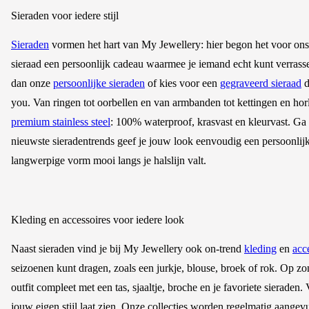
Sieraden voor iedere stijl
Sieraden
vormen het hart van My Jewellery: hier begon het voor ons a
sieraad een persoonlijk cadeau waarmee je iemand echt kunt verrass
dan onze
persoonlijke sieraden
of kies voor een
gegraveerd sieraad
d
you. Van ringen tot oorbellen en van armbanden tot kettingen en horlo
premium stainless steel
: 100% waterproof, krasvast en kleurvast. Ga 
nieuwste sieradentrends geef je jouw look eenvoudig een persoonlijk
langwerpige vorm mooi langs je halslijn valt.
Kleding en accessoires voor iedere look
Naast sieraden vind je bij My Jewellery ook on-trend
kleding
en
acc
seizoenen kunt dragen, zoals een jurkje, blouse, broek of rok. Op zon
outfit compleet met een tas, sjaaltje, broche en je favoriete sieraden.
jouw eigen stijl laat zien. Onze collecties worden regelmatig aangevul