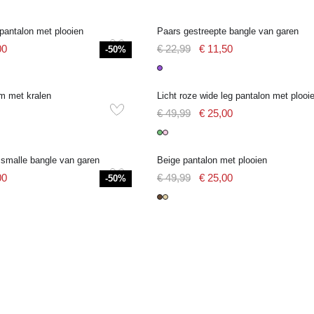
pantalon met plooien
Paars gestreepte bangle van garen
00
€ 22,99
€ 11,50
-50%
Licht roze wide leg pantalon met plooi
m met kralen
€ 49,99
€ 25,00
 smalle bangle van garen
Beige pantalon met plooien
00
€ 49,99
€ 25,00
-50%