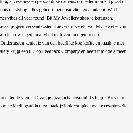
eding, accessoires en persoonlijke cadeaus om ieder moment groot of
ots en styling: alles gebeurt met creativiteit en aandacht. Wat in
er vibes all year round. Bij My Jewellery shop je kettingen,
betaal je geen verzendkosten. Liever de wereld van My Jewellery in
un je jouw eigen creativiteit tot leven brengen in een
 Ondertussen geniet je van een heerlijke kop koffie en maak je niet
ellery krijgt een 8,7 op Feedback Company en heeft inmiddels meer
omenten te vieren. Draag je graag iets persoonlijks bij je? Kies dan
favoriete kledingstukken en maak je look compleet met accessoires die