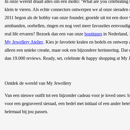
In onze wereld draait alles om één motto: ‘What are you celebrating
klein te vieren. Als echte connectors ontwerpen we al onze sieraden en
2011 begon als de hobby van onze founder, groeide uit tot een door 
armbanden, oorbellen, ringen en nog veel meer favourites eenvoudig
real life ervaren? Bezoek dan een van onze
boutiques
in Nederland, B
My Jewellery Atelier
. Kies je favoriete kralen en bedels en ontwerp 
alleen een unieke creatie, maar ook een bijzondere herinnering. Da
dan 19.000 reviews. Ready, set, celebrate & happy shopping at My J
Ontdek de wereld van My Jewellery
Van een nieuwe outfit tot een bijzonder cadeau voor je loved ones: bi
voor een gegraveerd sieraad, een bedel met initiaal of een ander bet
helemaal bij jou passen.