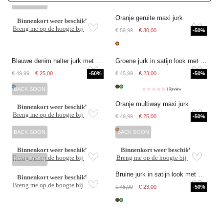
BACK SOON
Oranje geruite maxi jurk
Binnenkort weer beschikbaar
Breng me op de hoogte bij release
€ 59,99
€ 30,00
-50%
Blauwe denim halter jurk met pailletten
Groene jurk in satijn look met strik
€ 49,99
€ 25,00
-50%
€ 45,99
€ 23,00
-50%
BACK SOON
1 Review
Oranje multiway maxi jurk
Binnenkort weer beschikbaar
Breng me op de hoogte bij release
€ 49,99
€ 25,00
-50%
BACK SOON
BACK SOON
Binnenkort weer beschikbaar
Binnenkort weer beschikbaar
Breng me op de hoogte bij release
Breng me op de hoogte bij release
BACK SOON
Bruine jurk in satijn look met strik
Binnenkort weer beschikbaar
Breng me op de hoogte bij release
€ 45,99
€ 23,00
-50%