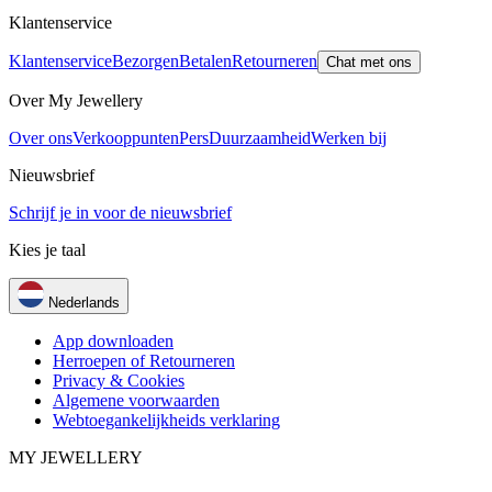
Klantenservice
Klantenservice
Bezorgen
Betalen
Retourneren
Chat met ons
Over My Jewellery
Over ons
Verkooppunten
Pers
Duurzaamheid
Werken bij
Nieuwsbrief
Schrijf je in voor de nieuwsbrief
Kies je taal
Nederlands
App downloaden
Herroepen of Retourneren
Privacy & Cookies
Algemene voorwaarden
Webtoegankelijkheids verklaring
MY JEWELLERY