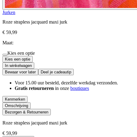
Jurken
Roze strapless jacquard maxi jurk
€ 59,99
Maat:
Kies een optie
Kies een optie
In winkelwagen
Bewaar voor later
Deel je cadeautip
Voor 15.00 uur besteld, dezelfde werkdag verzonden.
Gratis retourneren
in onze
boutiques
Kenmerken
Omschrijving
Bezorgen & Retourneren
Roze strapless jacquard maxi jurk
€ 59,99