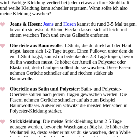
wird. Farbige Kleidung verliert bei jedem etwas an ihrer Strahlkraft
und weiße Kleidung kann schneller ergrauen. Wann sollte ich also
meine Kleidung waschen?
Jeans & Hosen
:
Jeans
und
Hosen
kannst du rund 3-5 Mal tragen,
bevor du sie wäscht. Kleine Flecken lassen sich oft leicht mit
einem weichen Tuch und etwas Gallseife entfernen.
Oberteile aus Baumwolle
: T-Shirts, die du direkt auf der Haut
trägst, lassen sich 1-2 Tage tragen. Einen Pullover, unter dem du
ein T-Shirt trägst, kannst du bedenkenlos 2-3 Tage tragen, bevor
du ihn waschen musst. Je höher der Anteil an Polyester oder
Elastan ist, desto häufiger solltest du sie waschen. Diese Fasern
nehmen Gerüche schneller auf und riechen stärker als
Baumwolle.
Oberteile aus Satin und Polyester
: Satin- und Polyester-
Oberteile sollten nach jedem Tragen gewaschen werden. Die
Fasern nehmen Gerüche schneller auf als zum Beispiel
Baumwollfaser. Außerdem schwitzt die meisten Menschen in
Polyester-Kleidung stärker.
Strickkleidung
: Die meiste Strickkleidung kann 2-5 Tage
getragen werden, bevor ein Waschgang nötig ist. Je höher der
Wollanteil ist, desto seltener musst du sie waschen, denn Wolle