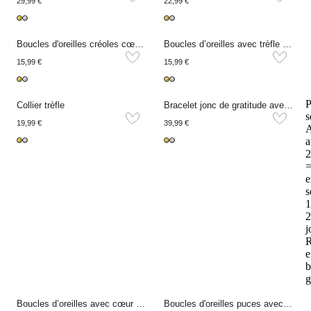
29,99 €
22,99 €
Boucles d'oreilles créoles cœur ouvert
Boucles d’oreilles avec trèfle à quatre feuilles
15,99 €
15,99 €
P
Collier trèfle
Bracelet jonc de gratitude avec trèfles
s
19,99 €
39,99 €
A
a
2
e
s
1
2
j
R
e
b
g
Boucles d’oreilles avec cœur ajouré
Boucles d'oreilles puces avec trèfle