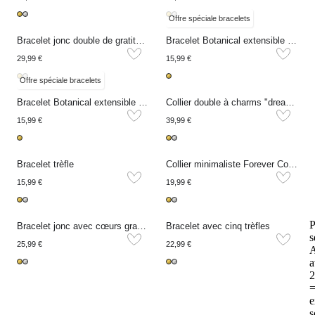
Offre spéciale bracelets
Bracelet jonc double de gratitude coeur et trèfle
Bracelet Botanical extensible avec fleurs en perles d’eau douce
29,99 €
15,99 €
Offre spéciale bracelets
Bracelet Botanical extensible avec fleurs
Collier double à charms "dreams come true"
15,99 €
39,99 €
Bracelet trèfle
Collier minimaliste Forever Connected unique
15,99 €
19,99 €
P
Bracelet jonc avec cœurs gravés
Bracelet avec cinq trèfles
s
25,99 €
22,99 €
A
a
2
e
s