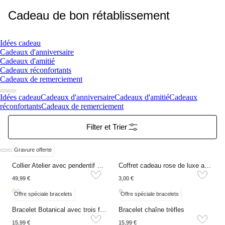
Cadeau de bon rétablissement
Idées cadeau
Cadeaux d'anniversaire
Cadeaux d'amitié
Cadeaux réconfortants
Cadeaux de remerciement
Idées cadeau
Cadeaux d'anniversaire
Cadeaux d'amitié
Cadeaux
réconfortants
Cadeaux de remerciement
Filter et Trier
Gravure offerte
Collier Atelier avec pendentif cœur
Coffret cadeau rose de luxe avec noeud
49,99 €
3,00 €
Offre spéciale bracelets
Offre spéciale bracelets
Bracelet Botanical avec trois fleurs de trèfle
Bracelet chaîne trèfles
15,99 €
15,99 €