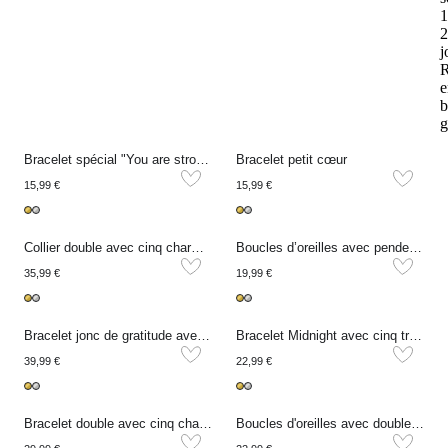
1
2
j
R
e
b
g
Bracelet spécial "You are strong"
Bracelet petit cœur
15,99 €
15,99 €
Collier double avec cinq charms minimalistes
Boucles d’oreilles avec pendentif en cœur
35,99 €
19,99 €
Bracelet jonc de gratitude avec cœurs
Bracelet Midnight avec cinq trèfles en strass
39,99 €
22,99 €
Bracelet double avec cinq charms minimalistes
Boucles d'oreilles avec doubles trèfles