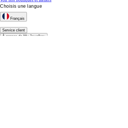
Voir nos boutiques et ateliers
Choisis une langue
Français
Service client
À propos de My Jewellery
Newsletter
Retours et rétractations
Conditions générales
Confidentialité et cookies
Déclaration d'accessibilité web
MY JEWELLERY
Retours et rétractations
Conditions générales
Confidentialité et cookies
Déclaration d'accessibilité web