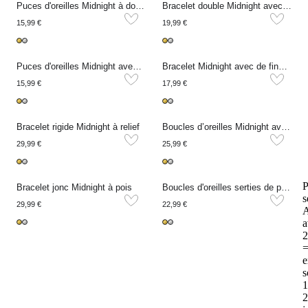
Puces d'oreilles Midnight à doubles strass
Bracelet double Midnight avec pois
15,99 €
19,99 €
Puces d'oreilles Midnight avec cœur et goutte
Bracelet Midnight avec de fins strass
15,99 €
17,99 €
Bracelet rigide Midnight à relief
Boucles d’oreilles Midnight avec strass colorés
29,99 €
25,99 €
P
Bracelet jonc Midnight à pois
Boucles d'oreilles serties de pierres colorées Universe
s
29,99 €
22,99 €
A
a
2
e
s
1
2