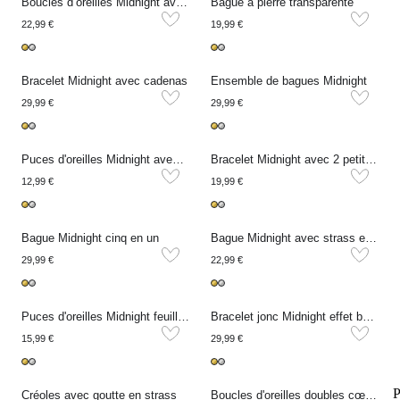
Boucles d’oreilles Midnight avec cœur et strass
Bague à pierre transparente
22,99 €
19,99 €
Bracelet Midnight avec cadenas
Ensemble de bagues Midnight
29,99 €
29,99 €
Puces d'oreilles Midnight avec strass
Bracelet Midnight avec 2 petits cœurs
12,99 €
19,99 €
Bague Midnight cinq en un
Bague Midnight avec strass et perle fantaisie
29,99 €
22,99 €
Puces d'oreilles Midnight feuille avec strass
Bracelet jonc Midnight effet bambou
15,99 €
29,99 €
P
Créoles avec goutte en strass
Boucles d'oreilles doubles cœurs Universe