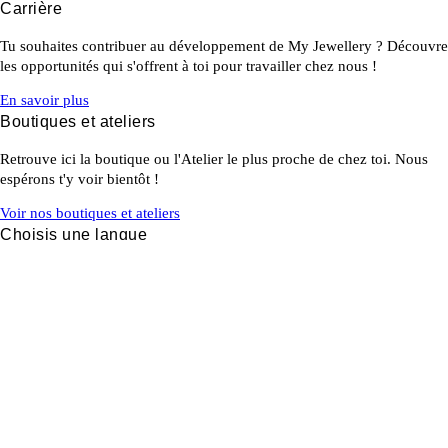
Carrière
Tu souhaites contribuer au développement de My Jewellery ? Découvre
les opportunités qui s'offrent à toi pour travailler chez nous !
En savoir plus
Boutiques et ateliers
Retrouve ici la boutique ou l'Atelier le plus proche de chez toi. Nous
espérons t'y voir bientôt !
Voir nos boutiques et ateliers
Choisis une langue
Français
Service client
À propos de My Jewellery
Newsletter
Retours et rétractations
Conditions générales
Confidentialité et cookies
Déclaration d'accessibilité web