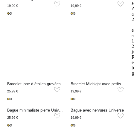
s
19,99 €
19,99 €
A
a
2
e
s
1
2
j
R
e
b
g
Bracelet jonc à étoiles gravées
Bracelet Midnight avec petits cœurs
25,99 €
19,99 €
Bague minimaliste pierre Universe
Bague avec nervures Universe
25,99 €
19,99 €