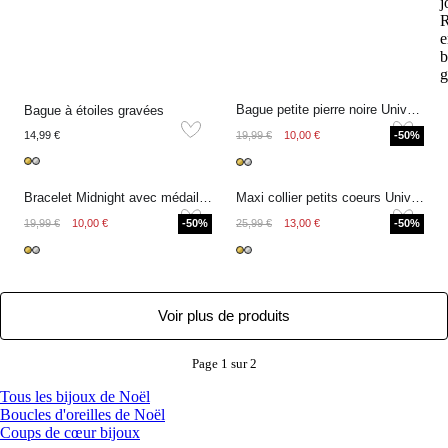
j
R
e
b
g
Bague petite pierre noire Universe
Bague à étoiles gravées
14,99 €
19,99 €
10,00 €
-50%
Bracelet Midnight avec médailles
Maxi collier petits coeurs Universe
19,99 €
10,00 €
-50%
25,99 €
13,00 €
-50%
Voir plus de produits
Page 1 sur 2
Tous les bijoux de Noël
Boucles d'oreilles de Noël
Coups de cœur bijoux