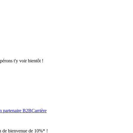
pérons t'y voir bientôt !
n partenaire B2B
Carrière
ion de bienvenue de 10%* !