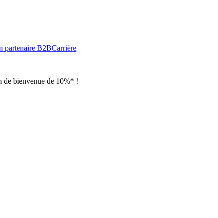
n partenaire B2B
Carrière
ion de bienvenue de 10%* !