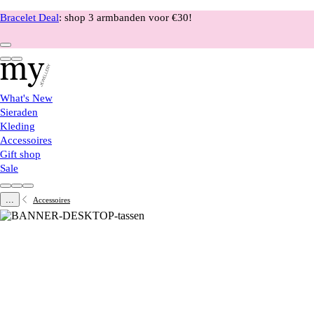
Bracelet Deal
: shop 3 armbanden voor €30!
What's New
Sieraden
Kleding
Accessoires
Gift shop
Sale
...
Accessoires