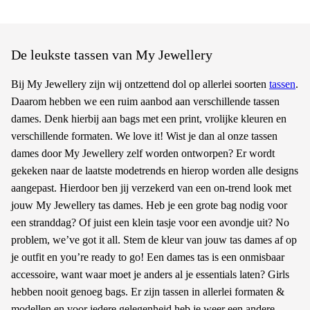
De leukste tassen van My Jewellery
Bij My Jewellery zijn wij ontzettend dol op allerlei soorten
tassen
.
Daarom hebben we een ruim aanbod aan verschillende tassen
dames. Denk hierbij aan bags met een print, vrolijke kleuren en
verschillende formaten. We love it! Wist je dan al onze tassen
dames door My Jewellery zelf worden ontworpen? Er wordt
gekeken naar de laatste modetrends en hierop worden alle designs
aangepast. Hierdoor ben jij verzekerd van een on-trend look met
jouw My Jewellery tas dames. Heb je een grote bag nodig voor
een stranddag? Of juist een klein tasje voor een avondje uit? No
problem, we’ve got it all. Stem de kleur van jouw tas dames af op
je outfit en you’re ready to go! Een dames tas is een onmisbaar
accessoire, want waar moet je anders al je essentials laten? Girls
hebben nooit genoeg bags. Er zijn tassen in allerlei formaten &
modellen en voor iedere gelegenheid heb je weer een andere