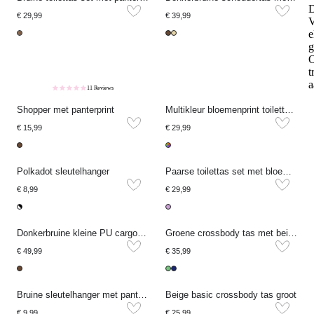
D
€ 29,99
€ 39,99
V
e
g
t
a
11 Reviews
Shopper met panterprint
Multikleur bloemenprint toilettas set
€ 15,99
€ 29,99
Polkadot sleutelhanger
Paarse toilettas set met bloemenprint
€ 8,99
€ 29,99
Donkerbruine kleine PU cargo tas
Groene crossbody tas met beige strepen
€ 49,99
€ 35,99
Bruine sleutelhanger met panterprint
Beige basic crossbody tas groot
€ 9,99
€ 25,99