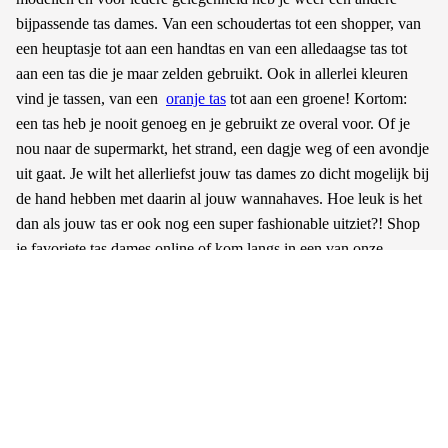
bijpassende tas dames. Van een schoudertas tot een shopper, van
een heuptasje tot aan een handtas en van een alledaagse tas tot
aan een tas die je maar zelden gebruikt. Ook in allerlei kleuren
vind je tassen, van een
oranje tas
tot aan een groene! Kortom:
een tas heb je nooit genoeg en je gebruikt ze overal voor. Of je
nou naar de supermarkt, het strand, een dagje weg of een avondje
uit gaat. Je wilt het allerliefst jouw tas dames zo dicht mogelijk bij
de hand hebben met daarin al jouw wannahaves. Hoe leuk is het
dan als jouw tas er ook nog een super fashionable uitziet?! Shop
je favoriete tas dames online of kom langs in een van onze
boutiques. Voor een on-trend tas dames ben je bij My Jewellery
aan het juiste adres.
Lees meer
Klantenservice