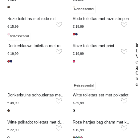
Reisessential
Roze toilettas met rode ruit
Rode toilettas met roze strepen
€ 15,99
€ 19,99
Reisessential
I
Donkerblauwe toilettas met roze strepen
Roze toilettas met print
D
€ 19,99
€ 19,99
V
e
g
t
a
Reisessential
Donkerbruine schoudertas met grote studs
Witte toilettas set met polkadot
€ 49,99
€ 39,99
Witte polkadot toilettas met dubbele rits
Roze hartjes bag charm met koord en kralen
€ 22,99
€ 15,99