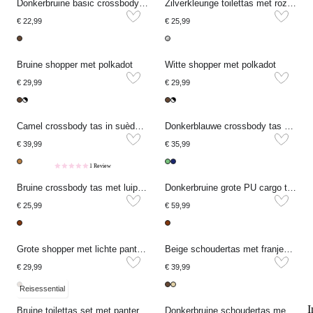
Donkerbruine basic crossbody tas klein
Zilverkleurige toilettas met roze strik
€ 22,99
€ 25,99
Bruine shopper met polkadot
Witte shopper met polkadot
€ 29,99
€ 29,99
Camel crossbody tas in suède look met studs
Donkerblauwe crossbody tas met roze strepen
€ 39,99
€ 35,99
1 Review
Bruine crossbody tas met luipaard print
Donkerbruine grote PU cargo tas
€ 25,99
€ 59,99
Grote shopper met lichte panterprint
Beige schoudertas met franjes en studs
€ 29,99
€ 39,99
Reisessential
I
Bruine toilettas set met panterprint
Donkerbruine schoudertas met franjes en studs