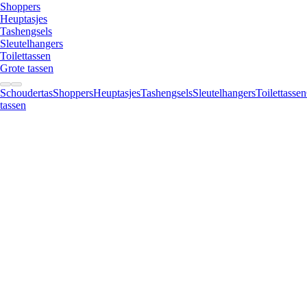
Shoppers
Heuptasjes
Tashengsels
Sleutelhangers
Toilettassen
Grote tassen
Schoudertas
Shoppers
Heuptasjes
Tashengsels
Sleutelhangers
Toilettassen
tassen