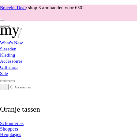
Bracelet Deal
: shop 3 armbanden voor €30!
What's New
Sieraden
Kleding
Accessoires
Gift shop
Sale
...
Accessoires
Oranje tassen
Schoudertas
Shoppers
Heuptasjes