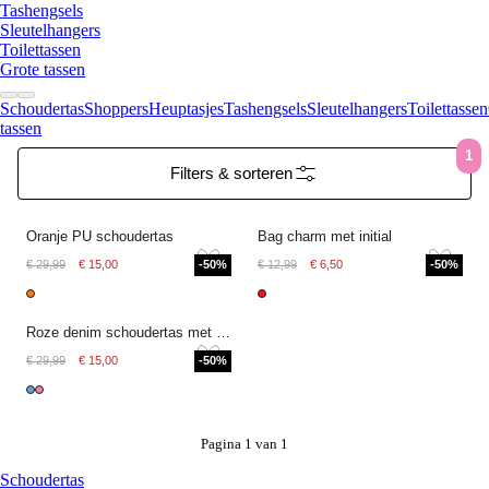
Tashengsels
Sleutelhangers
Toilettassen
Grote tassen
Schoudertas
Shoppers
Heuptasjes
Tashengsels
Sleutelhangers
Toilettassen
tassen
1
Filters & sorteren
Oranje PU schoudertas
Bag charm met initial
€ 29,99
€ 15,00
-50%
€ 12,99
€ 6,50
-50%
Roze denim schoudertas met strepen
€ 29,99
€ 15,00
-50%
Pagina 1 van 1
Schoudertas