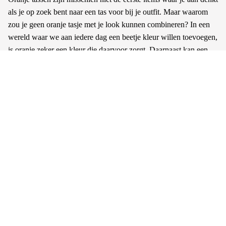
als je op zoek bent naar een tas voor bij je outfit. Maar waarom
zou je geen oranje tasje met je look kunnen combineren? In een
wereld waar we aan iedere dag een beetje kleur willen toevoegen,
is oranje zeker een kleur die daarvoor zorgt. Daarnaast kan een
oranje item ook zeker niet ontbreken in de collectie van een
Nederlander. In hart en nieren voelen we de kleur oranje in ons
dagelijks leven. Een subtiele manier om oranje in je look te
verwerken, is door middel van
accessoires
. Soms is een
sprankeltje van iets al genoeg om een geslaagd geheel te creëren.
Daarnaast zorg je er met oranje tassen voor dat je vrolijkheid,
warmte en energie toevoegt aan je dag. Ze zeggen wel eens wat
je uitstraalt, kun je terug verwachten en zo is het maar net. Oranje
tassen kun je echt niet enkel met Koningsdag dragen of wanneer
het Nederlands elftal speelt. Naast dat oranje de kleur is van ons
land, is oranje ook gewoon een super leuke kleur om te
combineren met je everyday outfit. Het is super on-trend om aan
de slag te gaan met kleur, dus laat je zeker niet tegenhouden.