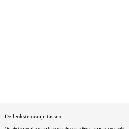
De leukste oranje tassen
Oranje tassen zijn misschien niet de eerste items waar je aan denkt