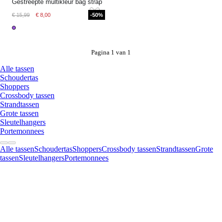
Gestreepte multikleur bag strap
€ 15,99
€ 8,00
-50%
Pagina 1 van 1
Alle tassen
Schoudertas
Shoppers
Crossbody tassen
Strandtassen
Grote tassen
Sleutelhangers
Portemonnees
Alle tassen
Schoudertas
Shoppers
Crossbody tassen
Strandtassen
Grote
tassen
Sleutelhangers
Portemonnees