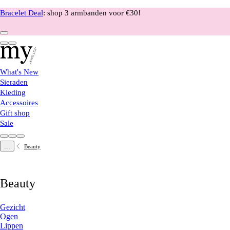
Bracelet Deal
: shop 3 armbanden voor €30!
What's New
Sieraden
Kleding
Accessoires
Gift shop
Sale
...
Beauty
Beauty
Gezicht
Ogen
Lippen