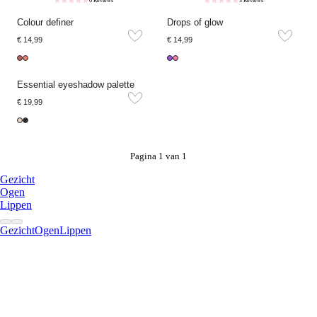
6 Reviews
3 Reviews
Colour definer
Drops of glow
€ 14,99
€ 14,99
Essential eyeshadow palette
€ 19,99
Pagina 1 van 1
Gezicht
Ogen
Lippen
Gezicht
Ogen
Lippen