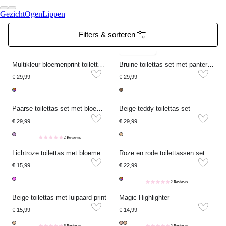
Gezicht
Ogen
Lippen
Filters & sorteren
Reisessential
Multikleur bloemenprint toilettas set
Bruine toilettas set met panterprint
€ 29,99
€ 29,99
Paarse toilettas set met bloemenprint
Beige teddy toilettas set
€ 29,99
€ 29,99
2 Reviews
Lichtroze toilettas met bloemenprint
Roze en rode toilettassen set met hartjes
€ 15,99
€ 22,99
2 Reviews
Beige toilettas met luipaard print
Magic Highlighter
€ 15,99
€ 14,99