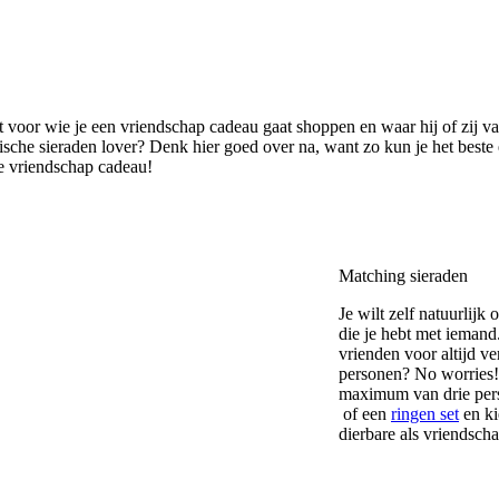
 voor wie je een vriendschap cadeau gaat shoppen en waar hij of zij va
tische sieraden lover? Denk hier goed over na, want zo kun je het best
le vriendschap cadeau!
Matching sieraden
Je wilt zelf natuurlij
die je hebt met ieman
vrienden voor altijd v
personen? No worries!
maximum van drie per
of een
ringen set
en ki
dierbare als vriendsch