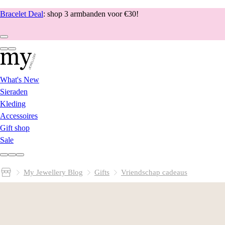
Bracelet Deal
: shop 3 armbanden voor €30!
What's New
Sieraden
Kleding
Accessoires
Gift shop
Sale
My Jewellery Blog
Gifts
Vriendschap cadeaus