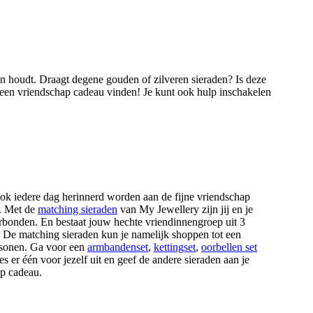
n houdt. Draagt degene gouden of zilveren sieraden? Is deze
e een vriendschap cadeau vinden! Je kunt ook hulp inschakelen
k ook iedere dag herinnerd worden aan de fijne vriendschap
d. Met de
matching sieraden
van My Jewellery zijn jij en je
erbonden. En bestaat jouw hechte vriendinnengroep uit 3
 De matching sieraden kun je namelijk shoppen tot een
sonen. Ga voor een
armbandenset
,
kettingset
,
oorbellen set
es er één voor jezelf uit en geef de andere sieraden aan je
ap cadeau.