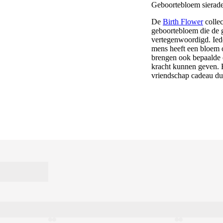
Geboortebloem sierad
De
Birth Flower
collec
geboortebloem die de 
vertegenwoordigd. Iede
mens heeft een bloem 
brengen ook bepaalde 
kracht kunnen geven. E
vriendschap cadeau du