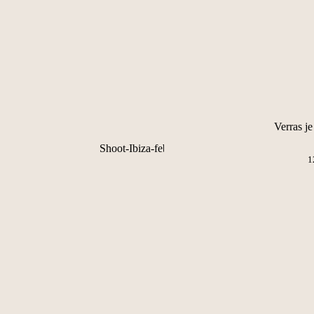
Verras j
1