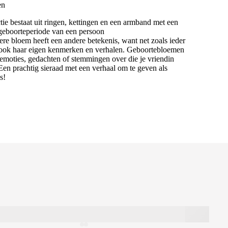
en
tie bestaat uit ringen, kettingen en een armband met een
geboorteperiode van een persoon
re bloem heeft een andere betekenis, want net zoals ieder
ook haar eigen kenmerken en verhalen. Geboortebloemen
emoties, gedachten of stemmingen over die je vriendin
en prachtig sieraad met een verhaal om te geven als
s!