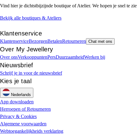
Vind hier je dichtstbijzijnde boutique of Atelier. We hopen je snel te zie
Bekijk alle boutiques & Ateliers
Klantenservice
Klantenservice
Bezorgen
Betalen
Retourneren
Chat met ons
Over My Jewellery
Over ons
Verkooppunten
Pers
Duurzaamheid
Werken bij
Nieuwsbrief
Schrijf je in voor de nieuwsbrief
Kies je taal
Nederlands
App downloaden
Herroepen of Retourneren
Privacy & Cookies
Algemene voorwaarden
Webtoegankelijkheids verklaring