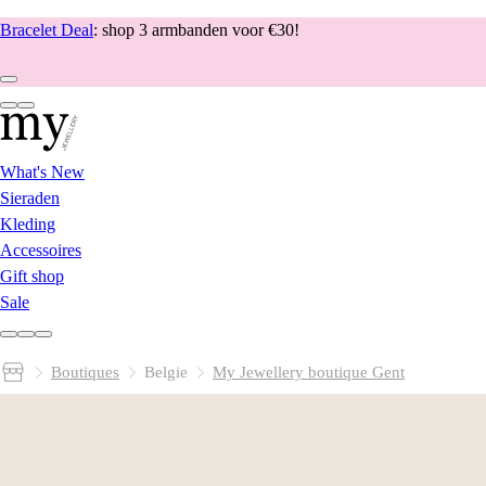
Bracelet Deal
: shop 3 armbanden voor €30!
What's New
Sieraden
Kleding
Accessoires
Gift shop
Sale
Boutiques
Belgie
My Jewellery boutique Gent