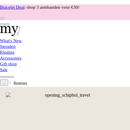
Bracelet Deal
: shop 3 armbanden voor €30!
What's New
Sieraden
Kleding
Accessoires
Gift shop
Sale
...
Boutiques