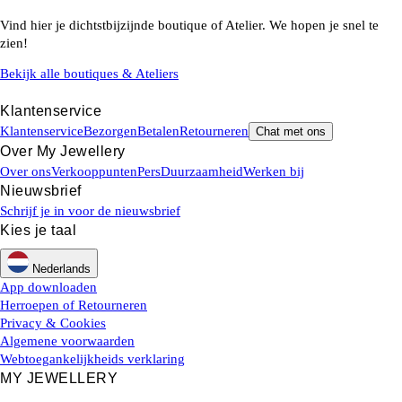
Vind hier je dichtstbijzijnde boutique of Atelier. We hopen je snel te
zien!
Bekijk alle boutiques & Ateliers
Klantenservice
Klantenservice
Bezorgen
Betalen
Retourneren
Chat met ons
Over My Jewellery
Over ons
Verkooppunten
Pers
Duurzaamheid
Werken bij
Nieuwsbrief
Schrijf je in voor de nieuwsbrief
Kies je taal
Nederlands
App downloaden
Herroepen of Retourneren
Privacy & Cookies
Algemene voorwaarden
Webtoegankelijkheids verklaring
MY JEWELLERY