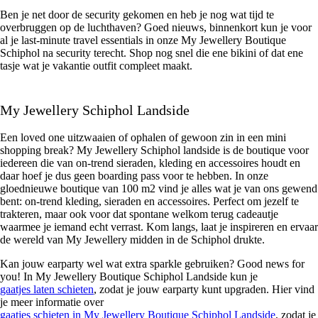
Ben je net door de security gekomen en heb je nog wat tijd te
overbruggen op de luchthaven? Goed nieuws, binnenkort kun je voor
al je last-minute travel essentials in onze My Jewellery Boutique
Schiphol na security terecht. Shop nog snel die ene bikini of dat ene
tasje wat je vakantie outfit compleet maakt.
My Jewellery Schiphol Landside
Een loved one uitzwaaien of ophalen of gewoon zin in een mini
shopping break? My Jewellery Schiphol landside is de boutique voor
iedereen die van on-trend sieraden, kleding en accessoires houdt en
daar hoef je dus geen boarding pass voor te hebben. In onze
gloednieuwe boutique van 100 m2 vind je alles wat je van ons gewend
bent: on-trend kleding, sieraden en accessoires. Perfect om jezelf te
trakteren, maar ook voor dat spontane welkom terug cadeautje
waarmee je iemand echt verrast. Kom langs, laat je inspireren en ervaar
de wereld van My Jewellery midden in de Schiphol drukte.
Kan jouw earparty wel wat extra sparkle gebruiken? Good news for
you! In My Jewellery Boutique Schiphol Landside kun je
gaatjes laten schieten
, zodat je jouw earparty kunt upgraden. Hier vind
je meer informatie over
gaatjes schieten in My Jewellery Boutique Schiphol Landside
, zodat je