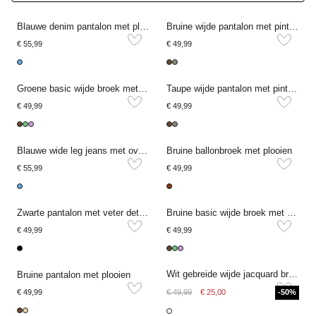
1 Review
Blauwe denim pantalon met plooien
Bruine wijde pantalon met pintuck
€ 55,99
€ 49,99
Groene basic wijde broek met elastische band
Taupe wijde pantalon met pintuck
€ 49,99
€ 49,99
Blauwe wide leg jeans met overslag en strikdetail
Bruine ballonbroek met plooien
€ 55,99
€ 49,99
Zwarte pantalon met veter details
Bruine basic wijde broek met elastische band
€ 49,99
€ 49,99
Wit gebreide wijde jacquard broek
Bruine pantalon met plooien
€ 49,99
€ 49,99
€ 25,00
-50%