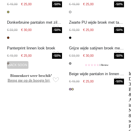
€ 49,99
€ 25,00
-50%
€ 49,99
€ 25,00
-50%
Donkerbruine pantalon met zilverkleurige studs
Zwarte PU wijde broek met tapes
€ 59,99
€ 30,00
-50%
€ 49,99
€ 25,00
-50%
Panterprint linnen look broek
Grijze wijde satijnen broek met pailletten tapes
€ 49,99
€ 25,00
-50%
€ 59,99
€ 30,00
-50%
BACK SOON
1 Review
I
Beige wijde pantalon in linnen look
Binnenkort weer beschikbaar
D
Breng me op de hoogte bij release
€ 49,99
€ 25,00
-50%
3
B
A
i
N
8
s
F