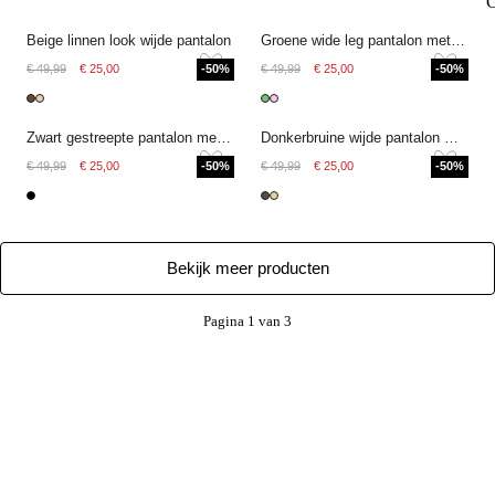
Beige linnen look wijde pantalon
Groene wide leg pantalon met plooien
€ 49,99
€ 25,00
-50%
€ 49,99
€ 25,00
-50%
Zwart gestreepte pantalon met pintuck
Donkerbruine wijde pantalon met diagonale overslag
€ 49,99
€ 25,00
-50%
€ 49,99
€ 25,00
-50%
Bekijk meer producten
Pagina 1 van 3