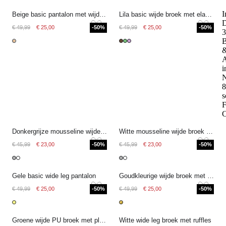
I
Beige basic pantalon met wijde pijpen
Lila basic wijde broek met elastische band
D
€ 49,99
€ 25,00
-50%
€ 49,99
€ 25,00
-50%
3
B
A
i
N
8
s
F
Donkergrijze mousseline wijde broek met pintuck
Witte mousseline wijde broek met pintuck
€ 45,99
€ 23,00
-50%
€ 45,99
€ 23,00
-50%
Gele basic wide leg pantalon
Goudkleurige wijde broek met animal print
€ 49,99
€ 25,00
-50%
€ 49,99
€ 25,00
-50%
Groene wijde PU broek met plooien
Witte wide leg broek met ruffles