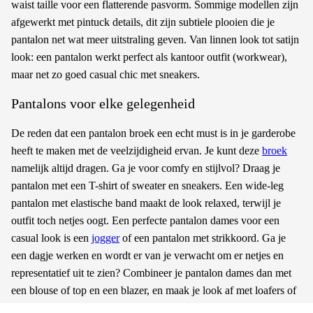
waist taille voor een flatterende pasvorm. Sommige modellen zijn
afgewerkt met pintuck details, dit zijn subtiele plooien die je
pantalon net wat meer uitstraling geven. Van linnen look tot satijn
look: een pantalon werkt perfect als kantoor outfit (workwear),
maar net zo goed casual chic met sneakers.
Pantalons voor elke gelegenheid
De reden dat een pantalon broek een echt must is in je garderobe
heeft te maken met de veelzijdigheid ervan. Je kunt deze
broek
namelijk altijd dragen. Ga je voor comfy en stijlvol? Draag je
pantalon met een T-shirt of sweater en sneakers. Een wide-leg
pantalon met elastische band maakt de look relaxed, terwijl je
outfit toch netjes oogt. Een perfecte pantalon dames voor een
casual look is een
jogger
of een pantalon met strikkoord. Ga je
een dagje werken en wordt er van je verwacht om er netjes en
representatief uit te zien? Combineer je pantalon dames dan met
een blouse of top en een blazer, en maak je look af met loafers of
hakken. Je kunt er uiteraard ook een
dames pak
van maken. Door