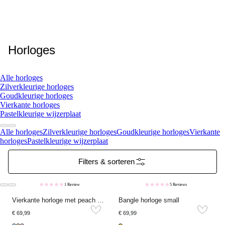
Horloges
Alle horloges
Zilverkleurige horloges
Goudkleurige horloges
Vierkante horloges
Pastelkleurige wijzerplaat
Alle horloges
Zilverkleurige horloges
Goudkleurige horloges
Vierkante
horloges
Pastelkleurige wijzerplaat
Filters & sorteren
1 Review
5 Reviews
Vierkante horloge met peach wijzerplaat
Bangle horloge small
€ 69,99
€ 69,99