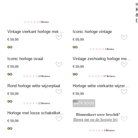
s
K
1 Review
Vintage vierkant horloge met schakelband
Iconic horloge vintage
€ 59,99
€ 69,99
1 Review
Iconic horloge ovaal
Vintage zeshoekig horloge met schakelband
€ 59,99
€ 59,99
14 Reviews
17 Reviews
Rond horloge witte wijzerplaat
Horloge witte vierkante wijzerplaat
€ 59,99
€ 59,99
BACK SOON
12 Reviews
Horloge met losse schakelkettingen
Binnenkort weer beschikbaar
Breng me op de hoogte bij release
€ 59,99
4 Reviews