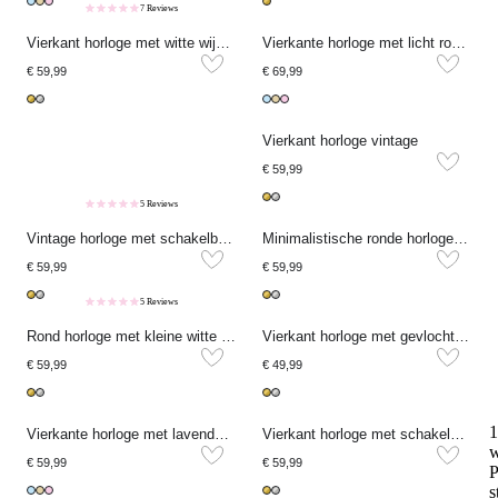
7 Reviews
Vierkant horloge met witte wijzerplaat
Vierkante horloge met licht roze wijzerplaat
€ 59,99
€ 69,99
Vierkant horloge vintage
€ 59,99
5 Reviews
Vintage horloge met schakelband
Minimalistische ronde horloge met schakels
€ 59,99
€ 59,99
5 Reviews
Rond horloge met kleine witte wijzerplaat
Vierkant horloge met gevlochten schakelband
€ 59,99
€ 49,99
Vierkante horloge met lavender wijzerplaat
Vierkant horloge met schakelband
w
€ 59,99
€ 59,99
s