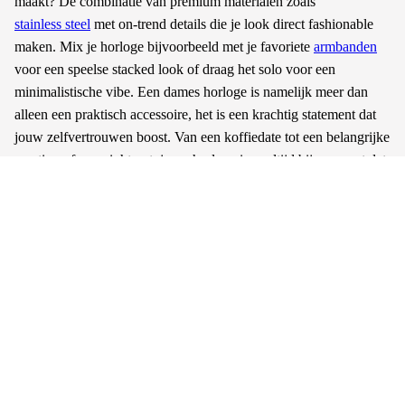
maakt? De combinatie van premium materialen zoals
stainless steel
met on-trend details die je look direct fashionable
maken. Mix je horloge bijvoorbeeld met je favoriete
armbanden
voor een speelse stacked look of draag het solo voor een
minimalistische vibe. Een dames horloge is namelijk meer dan
alleen een praktisch accessoire, het is een krachtig statement dat
jouw zelfvertrouwen boost. Van een koffiedate tot een belangrijke
meeting of een night out, jouw horloge is er altijd bij en voegt dat
beetje extra sparkle toe. Kies je voor een gouden horloge dames
of toch liever een zilveren horloge? Hoe dan ook, je tilt jouw
outfit direct naar een hoger niveau. Met een horloge kopen bij My
Jewellery kies je niet alleen voor stijl, maar ook voor kwaliteit.
Onze horloges zijn waterbestendig en blijven daardoor lang mooi,
zodat jij onbezorgd van jouw look geniet. Ontdek snel alle
horloges in onze collectie en vind jouw nieuwe favoriete
sieraden
match. Tijd om te shinen, tijd om jezelf te vieren.
Lees meer