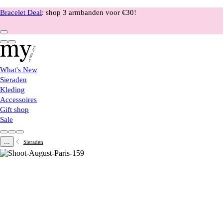
Bracelet Deal
: shop 3 armbanden voor €30!
What's New
Sieraden
Kleding
Accessoires
Gift shop
Sale
...
Sieraden