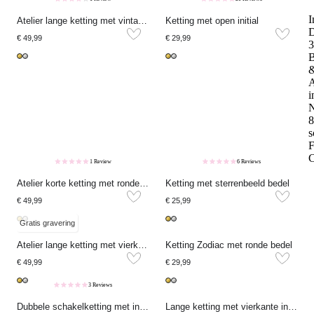
I
Atelier lange ketting met vintage bedel
Ketting met open initial
D
€ 49,99
€ 29,99
3
B
A
i
N
8
s
F
1 Review
6 Reviews
Atelier korte ketting met ronde strass bedel
Ketting met sterrenbeeld bedel
€ 49,99
€ 25,99
Gratis gravering
Atelier lange ketting met vierkante bedel
Ketting Zodiac met ronde bedel
€ 49,99
€ 29,99
3 Reviews
Dubbele schakelketting met initial
Lange ketting met vierkante initial bedel