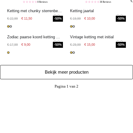
8 Reviews
38 Reviews
Ketting met chunky sterrenbeeld bedel
Ketting jaartal
€ 22,99
€ 11,50
-50%
€ 19,99
€ 10,00
-50%
Zodiac paarse koord ketting met zoetwaterparel
Vintage ketting met initial
€ 17,99
€ 9,00
-50%
€ 29,99
€ 15,00
-50%
Bekijk meer producten
Pagina 1 van 2