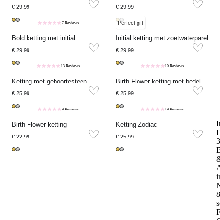
€ 29,99
€ 29,99
Perfect gift
7 Reviews
Bold ketting met initial
Initial ketting met zoetwaterparel
€ 29,99
€ 29,99
13 Reviews
10 Reviews
Ketting met geboortesteen
Birth Flower ketting met bedel en strass
€ 25,99
€ 25,99
9 Reviews
19 Reviews
I
Birth Flower ketting
Ketting Zodiac
D
€ 22,99
€ 25,99
3
B
A
i
N
8
s
F