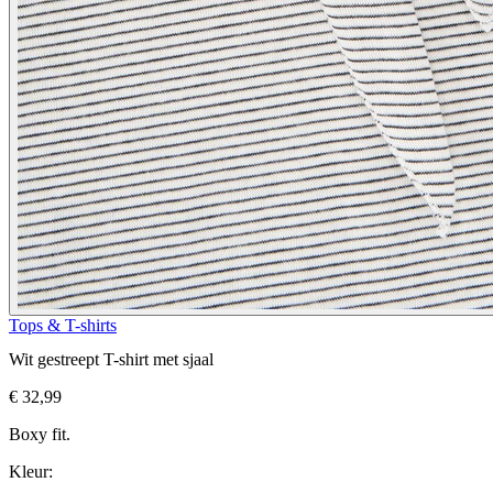
Tops & T-shirts
Wit gestreept T-shirt met sjaal
€ 32,99
Boxy fit.
Kleur: