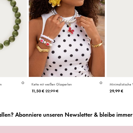
en
Kette mit weißen Glasperlen
Minimalistische 
Vergoldeter
Vergoldeter
11,50 €
22,99 €
29,99 €
Premium
Premium
Edelstahl
Edelstahl
fallen? Abonniere unseren Newsletter & bleibe imme