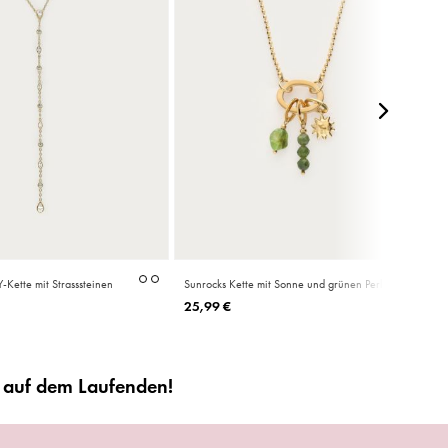
Y-Kette mit Strasssteinen
Sunrocks Kette mit Sonne und grünen Perlen
Silberner
Vergoldeter
Vergol
Silbe
25,99 €
Premium
Premium
Premi
Prem
Edelstahl
Edelstahl
Edelsta
Edels
r auf dem Laufenden!