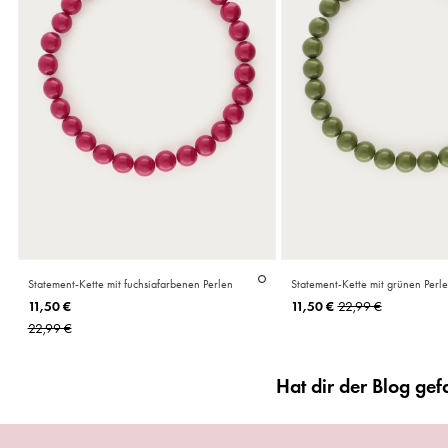
Statement-Kette mit fuchsiafarbenen Perlen
Statement-Kette mit grünen Perl
Vergoldeter
11,50 €
11,50 €
22,99 €
Premium
22,99 €
Edelstahl
Hat dir der Blog ge