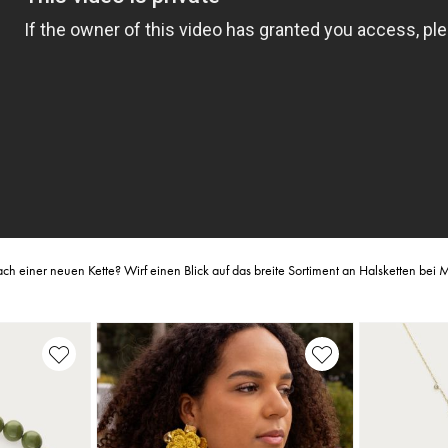
ch einer neuen Kette? Wirf einen Blick auf das breite Sortiment an Halsketten bei 