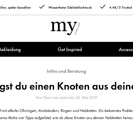
tellen, später bezahlen
Wasserfester Edelstahlschmuck
4.48/5 Trusted
Bekleidung
Get Inspired
Access
Infos und Beratung
gst du einen Knoten aus dein
Von Demi van Lankveld, 26. Mai 2021
t mit allerlei Ohrringen, Armbändern, Ringen und Halsketten. Ein bekanntes Problem
l eine Reihe von Tipps aufgelistet, wie du diese Knoten aus deinen Halsketten hera