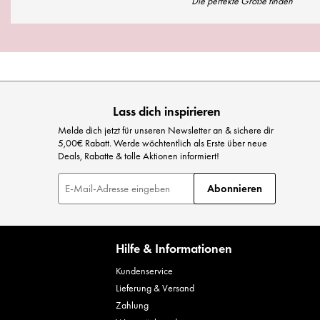
Die perfekte Größe finden
Lass dich inspirieren
Melde dich jetzt für unseren Newsletter an & sichere dir
5,00€ Rabatt. Werde wöchtentlich als Erste über neue
Deals, Rabatte & tolle Aktionen informiert!
M
Abonnieren
e
l
d
e
Hilfe & Informationen
n
S
Kundenservice
i
Lieferung & Versand
e
Zahlung
s