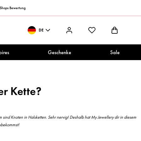
 Shops Bewertung
DE
Deutsch
oires
Geschenke
Sale
er Kette?
 sind Knoten in Halsketten. Sehr nervig! Deshalb hat My Jewellery dir in diesem
usbekommst!