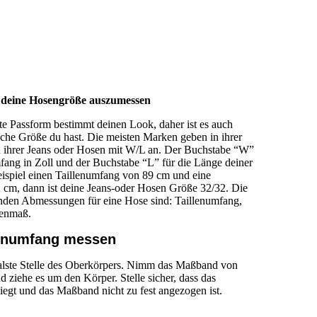
m deine Hosengröße auszumessen
te Passform bestimmt deinen Look, daher ist es auch
lche Größe du hast. Die meisten Marken geben in ihrer
 ihrer Jeans oder Hosen mit W/L an. Der Buchstabe “W”
mfang in Zoll und der Buchstabe “L” für die Länge deiner
ispiel einen Taillenumfang von 89 cm und eine
 cm, dann ist deine Jeans-oder Hosen Größe 32/32. Die
den Abmessungen für eine Hose sind: Taillenumfang,
enmaß.
llenumfang messen
hmalste Stelle des Oberkörpers. Nimm das Maßband von
d ziehe es um den Körper. Stelle sicher, dass das
egt und das Maßband nicht zu fest angezogen ist.