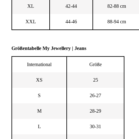
XL
42-44
82-88 cm
XXL
44-46
88-94 cm
Größentabelle My Jewellery | Jeans
International
Größe
XS
25
S
26-27
M
28-29
L
30-31