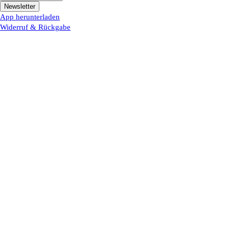
Newsletter
App herunterladen
Widerruf & Rückgabe
Datenschutz & Cookies
Allgemeinen Geschäftsbedingungen
Barrierefreiheitserklärung
Impressum
MY JEWELLERY
App herunterladen
Widerruf & Rückgabe
Datenschutz & Cookies
Allgemeinen Geschäftsbedingungen
Barrierefreiheitserklärung
Impressum
Boutiquen & Ateliers
Finde eine Boutique oder ein Atelier in deiner Nähe. Wir freuen uns