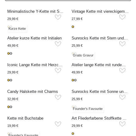
Minimalistische Y-Kette mit Strasssteinen
Vintage Kette mit viereckigem rosa Strassstein
29,99 €
27,99 €
Kurze Kette
Atelier kurze Kette mit Initialen
Sunrocks Kette mit Stern und Naturperle
49,99 €
25,99 €
Gratis Gravur
Iconic Lange Kette mit Herzchen
Atelier lange Kette mit rundem Anhänger
29,99 €
49,99 €
Candy Halskette mit Charms
Sunrocks Kette mit Sonne und pinken Perlen
32,99 €
25,99 €
Founder's Favourite
Kette mit Buchstabe
Art Fliederfarbene Stoffkette mit Charms
19,99 €
29,99 €
Founder's Favourite