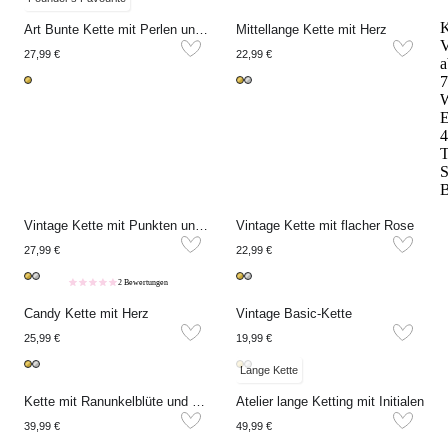
K
Art Bunte Kette mit Perlen und Süßwasserperlen
Mittellange Kette mit Herz
V
27,99 €
22,99 €
a
7
W
E
4
T
S
B
Vintage Kette mit Punkten und Sonnenblume
Vintage Kette mit flacher Rose
27,99 €
22,99 €
2 Bewertungen
Candy Kette mit Herz
Vintage Basic-Kette
25,99 €
19,99 €
Lange Kette
Kette mit Ranunkelblüte und Süßwasserperlen
Atelier lange Ketting mit Initialen
39,99 €
49,99 €