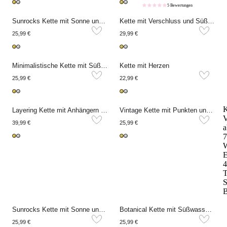
5 Bewertungen
Sunrocks Kette mit Sonne und braunen Perlen
Kette mit Verschluss und Süßwasserperlen
25,99 €
29,99 €
Minimalistische Kette mit Süßwasserperlen
Kette mit Herzen
25,99 €
22,99 €
K
Layering Kette mit Anhängern "dreams come true"
Vintage Kette mit Punkten und Münzen
V
39,99 €
25,99 €
a
7
W
E
4
T
S
B
Sunrocks Kette mit Sonne und grünen Perlen
Botanical Kette mit Süßwasserperlen-Blumen
25,99 €
25,99 €