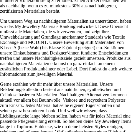
in unserer Kollektion stetig zu erhöhen. Einen Artikel betrachten wir
als nachhaltig, wenn es zu mindestens 30% aus nachhaltigeren,
zertifizierten Materialien besteht.
Um unseren Weg zu nachhaltigeren Materialien zu unterstützen, haben
wir das My Jewellery Materials Ranking entwickelt. Diese Übersicht
umfasst alle Materialien, die wir verwenden, und zeigt ihre
Umweltbelastung auf Grundlage anerkannter Standards wie Textile
Exchange und MODINT. Unsere Bewertung stuft Materialien von
Klasse A (beste Wahl) bis Klasse E (nicht geeignet) ein. So können
unsere Einkaufsteams und Designer/-innen fundierte Entscheidungen
treffen und unsere Nachhaltigkeitsziele gezielt umsetzen. Produkte aus
nachhaltigeren Materialien erkennst du ganz einfach an einem
zusätzlichen Produktanhänger oder Label. Dort findest du auch weitere
Informationen zum jeweiligen Material.
Gerne erzählen wir dir mehr über unsere Materialien. Unsere
Bekleidungskollektion besteht aus natürlichen, synthetischen und
Cellulose basierten Materialien. Nachhaltigere Alternativen kommen
aktuell vor allem bei Baumwolle, Viskose und recyceltem Polyester
zum Einsatz. Jedes Material hat seine eigenen Eigenschaften und
seinen ganz besonderen Look. Und weil wir wissen, dass
Lieblingsstücke lange bleiben sollen, haben wir für jedes Material eine
passende Pflegeanleitung erstellt. So bleiben deine My Jewellery Items
lange in Topform. Entdecke, wie du deine liebsten Styles reinigen,
schützen und pflegen kannst. Wirf außerdem immer einen Blick auf