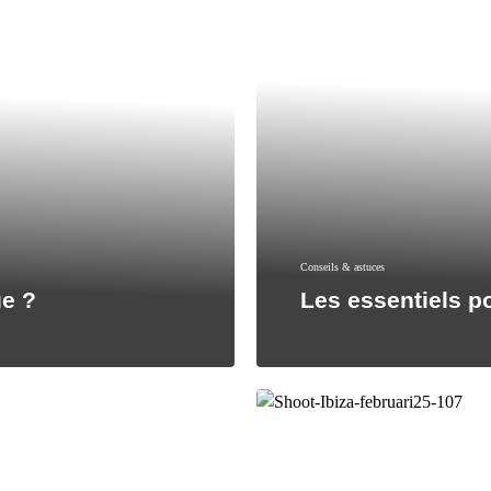
Conseils & astuces
ue ?
Les essentiels p